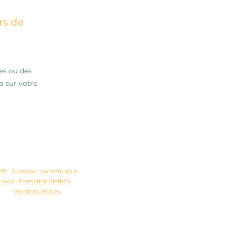
rs de
les ou des
s sur votre
ifs
·
À propos
·
Numérologie
·
Yoga
·
Formation Aléthéa
·
Mentions légales