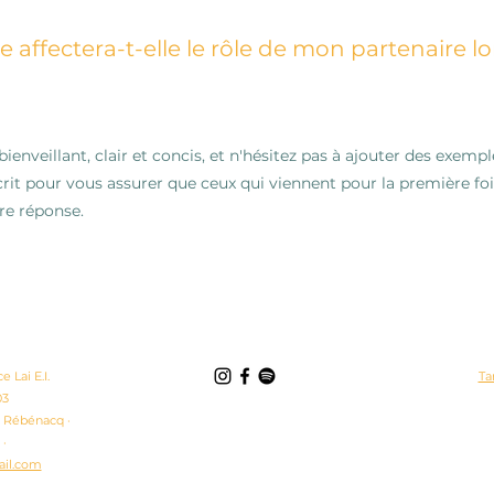
ffectera-t-elle le rôle de mon partenaire lo
ienveillant, clair et concis, et n'hésitez pas à ajouter des exemp
rit pour vous assurer que ceux qui viennent pour la première foi
re réponse.
 Lai E.I.
Tar
03
60 Rébénacq ·
 ·
il.com