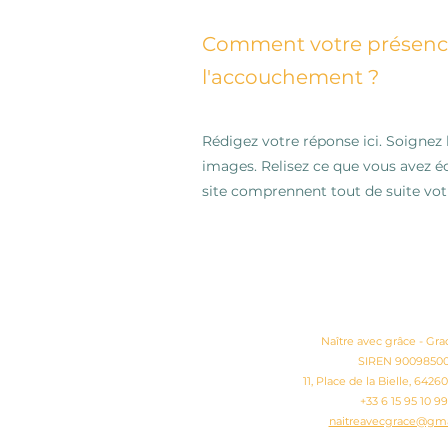
Comment votre présence a
l'accouchement ?
Rédigez votre réponse ici. Soignez b
images. Relisez ce que vous avez éc
site comprennent tout de suite vot
Naître avec grâce - Grace
SIREN 9009850
11, Place de la Bielle, 642
+33 6 15 95 10 99
naitreavecgrace@gma